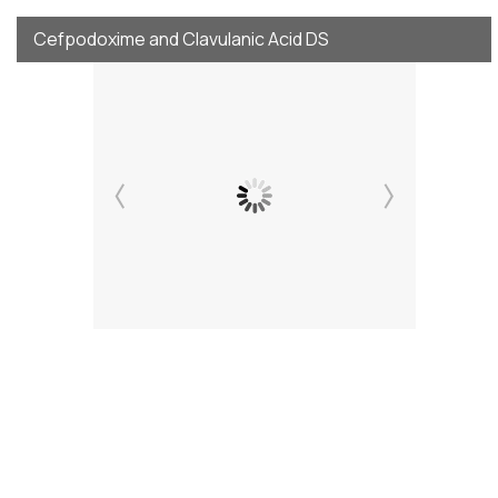
Cefpodoxime and Clavulanic Acid DS